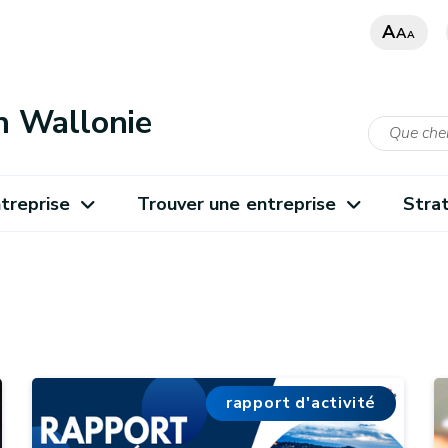
A
A
A
n Wallonie
treprise
Trouver une entreprise
Stra
rapport d'activité