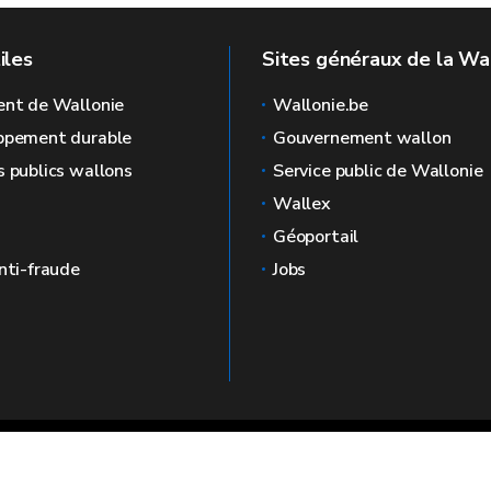
iles
Sites généraux de la Wa
ent de Wallonie
Wallonie.be
ppement durable
Gouvernement wallon
 publics wallons
Service public de Wallonie
Wallex
Géoportail
nti-fraude
Jobs
llonia
🍪
Plan du
Mentions
site
légales