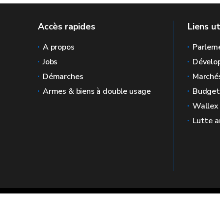
Accès rapides
Liens ut
A propos
Parlem
Jobs
Dévelo
Démarches
Marchés
Armes & biens à double usage
Budget
Wallex
Lutte a
The official website for the Economy in Wa