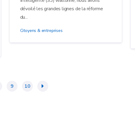
Intelligente (S3) wallonne, nous avons
dévoilé les grandes lignes de la réforme
du...
Citoyens & entreprises
9
10
»