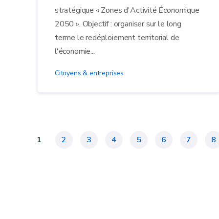
stratégique « Zones d'Activité Économique
2050 ». Objectif : organiser sur le long
terme le redéploiement territorial de
l'économie...
Citoyens & entreprises
1
2
3
4
5
6
7
8