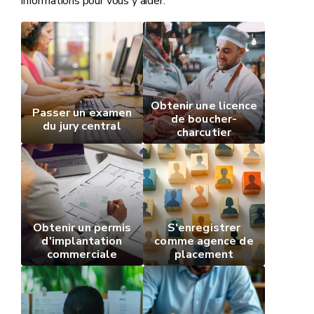
informations pour vous y aider.
Obtenir une licence
Passer un examen
de boucher-
du jury central
charcutier
Obtenir un permis
S'enregistrer
d'implantation
comme agence de
commerciale
placement