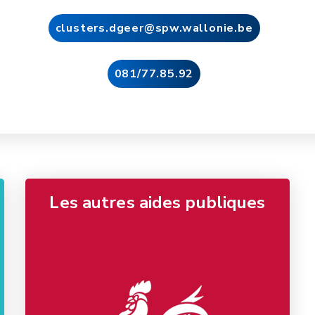
clusters.dgeer@spw.wallonie.be
081/77.85.92
Les autres aides publiques