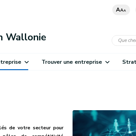
A
A
A
n Wallonie
treprise
Trouver une entreprise
Stra
lés de votre secteur pour