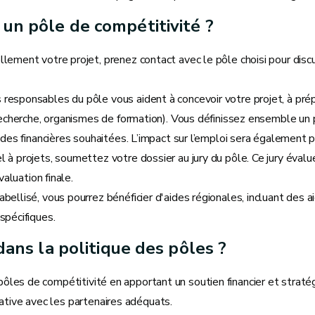
un pôle de compétitivité ?
llement votre projet, prenez contact avec le pôle choisi pour discu
s responsables du pôle vous aident à concevoir votre projet, à pré
recherche, organismes de formation). Vous définissez ensemble un 
ides financières souhaitées. L’impact sur l’emploi sera également 
l à projets, soumettez votre dossier au jury du pôle. Ce jury évalue 
valuation finale.
labellisé, vous pourrez bénéficier d'aides régionales, incluant des a
spécifiques.
dans la politique des pôles ?
 pôles de compétitivité en apportant un soutien financier et straté
ative avec les partenaires adéquats.