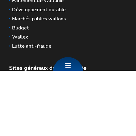
Parlement de Wallonie
Développement durable
Marchés publics wallons
Budget
Wallex
Lutte anti-fraude
Sites généraux de la Wallonie
Wallonie.be
Gouvernement wallon
Service public de Wallonie
Wallex
Géoportail
Jobs