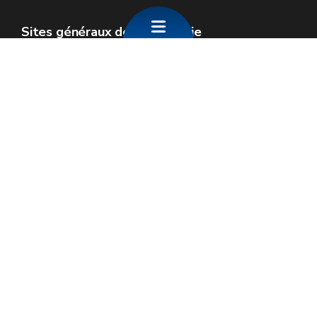
Sites généraux de la Wallonie
Wallonie.be
Gouvernement wallon
Service public de Wallonie
Wallex
Géoportail
Jobs
Nous contacter
SPW Economie