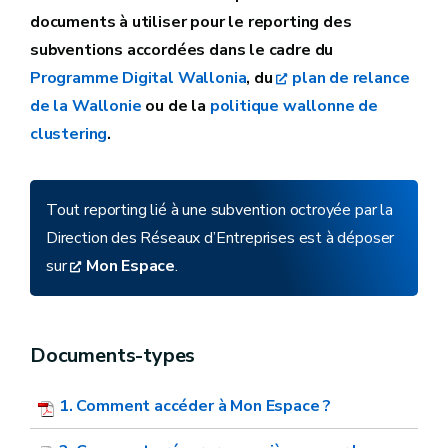
documents à utiliser pour le reporting des
subventions accordées dans le cadre du
Programme Digital Wallonia
, du
plan de relance
de la Wallonie
ou de la
politique wallonne de
clustering
.
Tout reporting lié à une subvention octroyée par la
Direction des Réseaux d’Entreprises est à déposer
sur
Mon Espace
.
Documents-types
1. Comment accéder à Mon Espace ?