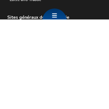
Sites généraux de la Wallonie
Wallonie.be
Gouvernement wallon
Service public de Wallonie
Wallex
Géoportail
Jobs
Nous contacter
SPW Economie