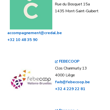
Rue du Bosquet 15a
1435 Mont-Saint-Guibert
accompagnement@credal.be
+32 10 48 35 90
FEBECOOP
Clos Chanmurly 13
4000 Liège
fwb@febecoop.be
+32 4 229 22 81