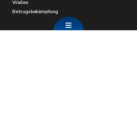
Wallex
Betrugsbekämpfung
Allgemeine Webseiten der Wallonie
Wallonie.be
Wallonische Regierung
Öffentlicher Dienst der Wallonie
Wallex
Geoportal
Jobs
Kontaktieren Sie uns
SPW economie