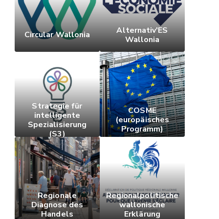
Alternativ'ES
Circular Wallonia
Wallonia
Strategie für
COSME
intelligente
(europäisches
Spezialisierung
Programm)
(S3)
Regionale
Regionalpolitische
Diagnose des
wallonische
Handels
Erklärung