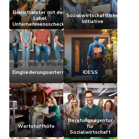
Dienstleister mit dem
Sozialwirtschaftliche
Label
Initiative
Unternehmensschecks
Eingliederungsunternehmen
IDESS
Beratungsagentur
Wertstoffhöfe
für
Sozialwirtschaft