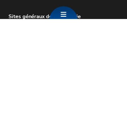
Sites généraux de la Wallonie
Wallonie.be
Gouvernement wallon
Service public de Wallonie
Wallex
Géoportail
Jobs
Nous contacter
SPW Economie