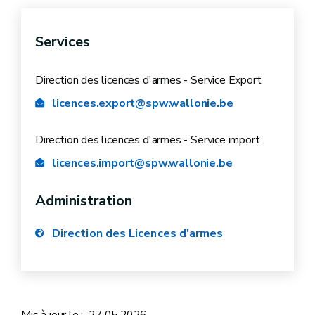
licences.import@spw.wallonie.be
24 AVRIL 1997. - Arrêté royal déterminant les
Services
conditions de sécurité lors du stockage, de la
détention, du transport et de la collection
Direction des licences d'armes - Service Export
d'armes à feu, de munitions ou de chargeurs
licences.export@spw.wallonie.be
Direction des licences d'armes - Service import
licences.import@spw.wallonie.be
Administration
Direction des Licences d'armes
Mis à jour le :
27.05.2026