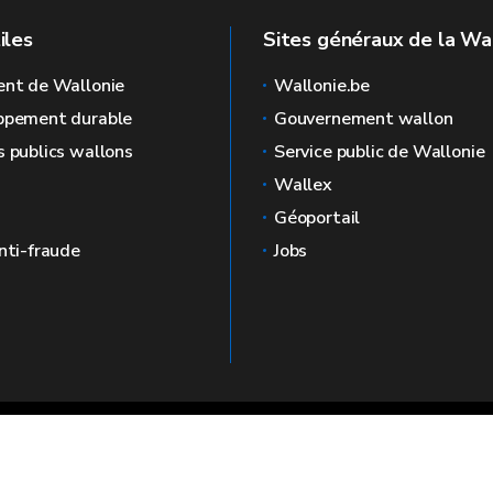
iles
Sites généraux de la Wa
ent de Wallonie
Wallonie.be
ppement durable
Gouvernement wallon
 publics wallons
Service public de Wallonie
Wallex
Géoportail
nti-fraude
Jobs
llonia
🍪
Plan du
Mentions
site
légales