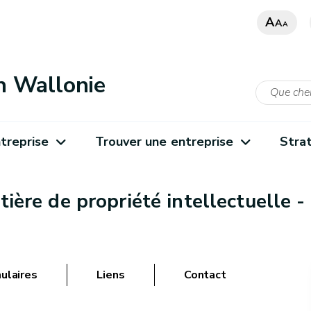
A
A
A
n Wallonie
treprise
Trouver une entreprise
Stra
ière de propriété intellectuelle 
ulaires
Liens
Contact