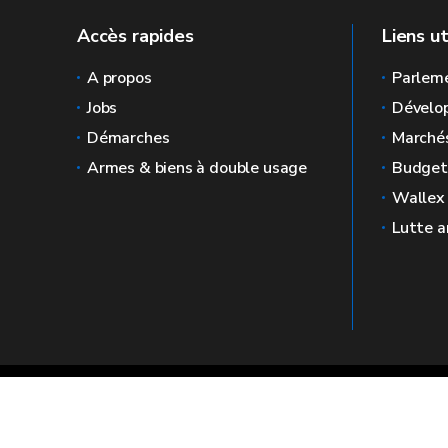
Accès rapides
Liens ut
A propos
Parlem
Jobs
Dévelo
Démarches
Marchés
Armes & biens à double usage
Budget
Wallex
Lutte a
The official website for the Economy in Wa