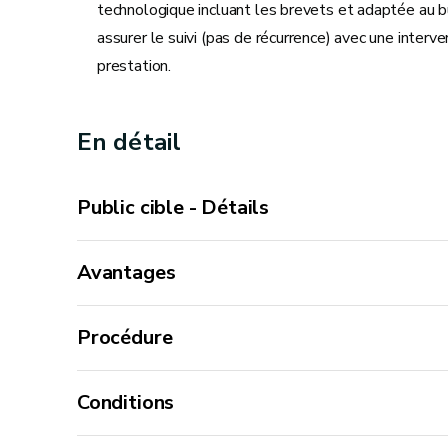
technologique incluant les brevets et adaptée au
assurer le suivi (pas de récurrence) avec une inter
prestation.
En détail
Public cible - Détails
Avantages
ou
Procédure
de société commerciale
Conditions
Votre siège d’exploitation principal se trouve en Wa