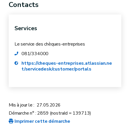
Région wallonne, aux porteurs de projets et aux
Contacts
petites et moyennes entreprises pour
rémunérer des services promouvant
l'entrepreneuriat ou la croissance, et
Services
constituant une banque de données de sources
authentiques liées à ce portefeuille intégré
Le service des chèques-entreprises
Arrêté ministériel - Thématique "Création"
081/334000
Arrêté ministériel - Thématique "Croissance"
https://cheques-entreprises.atlassian.ne
t/servicedesk/customer/portals
Arrêté ministériel - Thématique "Numérique"
Arrêté ministériel - Thématique "Innovation"
Arrêté ministériel - Thématique
"Transmission"
Mis à jour le :
27.05.2026
Arrêté ministériel - Thématique "Economie
Démarche n° : 2859 (nostraId = 139713)
Circulaire"
Imprimer cette démarche