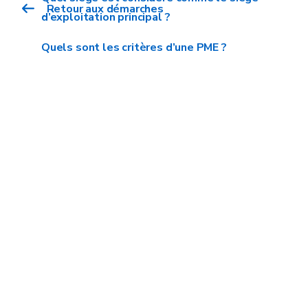
Retour aux démarches
d’exploitation principal ?
Quels sont les critères d’une PME ?
dispositif chèques-entreprises
Le chèque
« Accompagnement
croissance et développement
d'entreprise » est plafonné à 50.000€
HTVA par bénéficiaire sur une période de
3 ans.
Les chèques de
la thématique