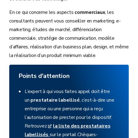
En ce qui concerne les aspects
commerciaux
, les
consultants peuvent vous conseiller en marketing, e-
marketing, études de marché, différenciation
commerciale, stratégie de communication, modèle
d’affaires, réalisation d’un business plan, design, et même
la réalisation d’un produit minimum viable.
Points d'attention
L’expert à qui vous faites appel doit être
un
prestataire labellisé
, c’est-à-dire une
entreprise ou une personne qui a reçu
l’autorisation de prester pour le dispositif.
Retrouvez
la liste des prestataires
labellisés
sur le portail Chèques-