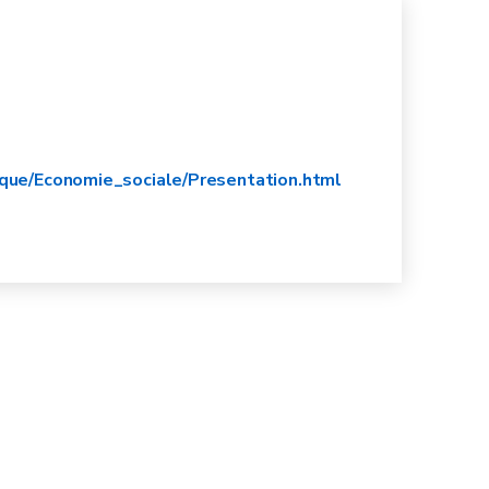
Verordnung (EU) Nr. 651/2014
eine Vereinbarung mit dem Forem
ique/Economie_sociale/Presentation.html
t
sechs