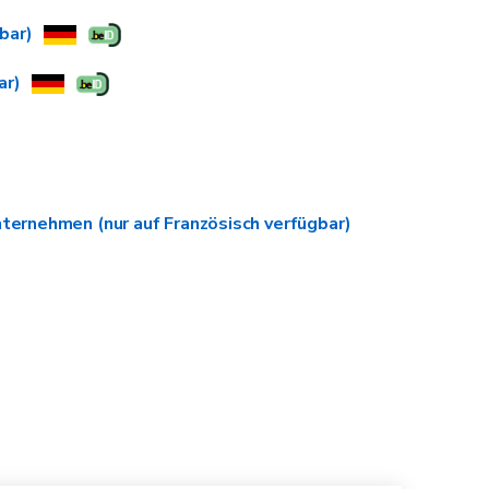
üllen
bar)
edern zu dienen, und nicht den Zweck, Gewinne zu
ar)
 gegenüber dem Kapital bei der
nternehmen (nur auf Französisch verfügbar)
achweisen.
50 % Ihrer