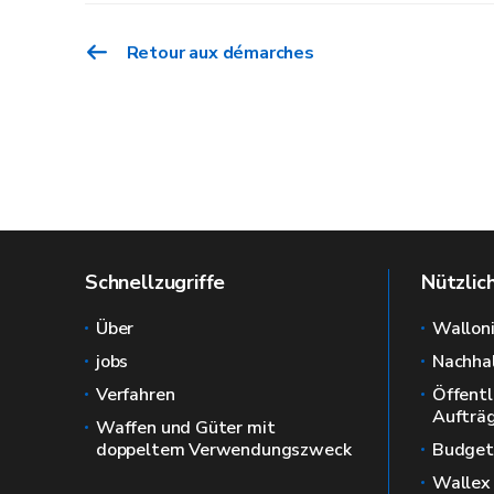
Art.60
Retour aux démarches
Einelternfamilie
Behinderung
Schnellzugriffe
Nützlic
Über
Wallon
jobs
Nachhal
Verfahren
Öffentl
Aufträ
Arbeitsuchender
Waffen und Güter mit
doppeltem Verwendungszweck
Budget
Arbeitslosengeld
Wallex
Monaten