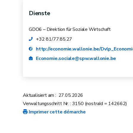
Sektor
Dienste
Innerhalb von sechs Monaten
GDO6 – Direktion für Soziale Wirtschaft
+32 81/77.85.27
http://economie.wallonie.be/Dvlp_Econom
Economie.sociale@spw.wallonie.be
Aktualisiert am :
27.05.2026
Verwaltungsschritt Nr. : 3150 (nostraId = 142662)
al
Imprimer cette démarche
Arbeitslosengeld
Monaten