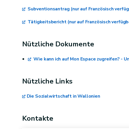
Prinzipien der Sozialwirtschaft erf
Subventionsantrag (nur auf Französisch verfüg
Zweck, dem Gemeinwesen oder den Mitgli
Tätigkeitsbericht (nur auf Französisch verfügb
erzielen;
Verwaltungsautonomie;
Nützliche Dokumente
Demokratischer Entscheidungsprozess;
COMES
das Primat der Menschen und der Arbeit
Wie kann ich auf Mon Espace zugreifen? - U
Einkommensverteilung.
Minister
wirtschaftlich tragfähige Aktivität n
Nützliche Links
Vorstand
Die Sozialwirtschaft in Wallonien
innerhalb von vier Jahren
Belegschaft
Kontakte