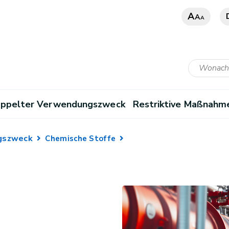
A
A
A
ppelter Verwendungszweck
Restriktive Maßnahm
gszweck
Chemische Stoffe