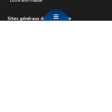
Lutte anti-fraude
Sites généraux de la Wallonie
Wallonie.be
Gouvernement wallon
Service public de Wallonie
Wallex
Géoportail
Jobs
Nous contacter
SPW Economie