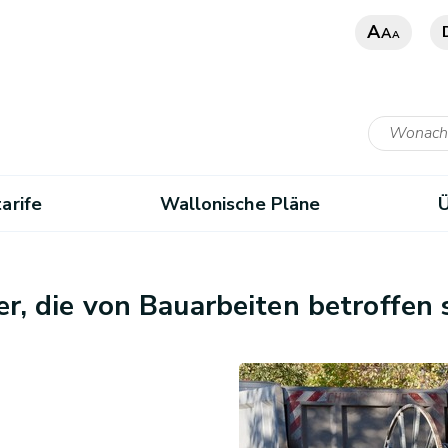
A
A
A
arife
Wallonische Pläne
r, die von Bauarbeiten betroffen 