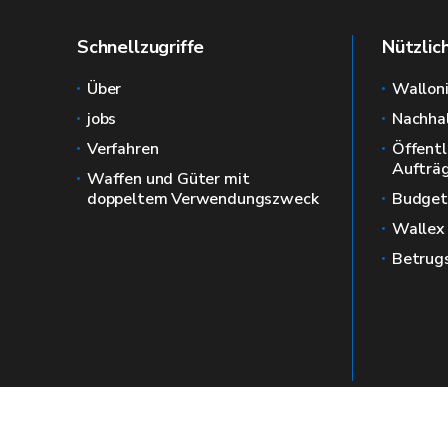
Schnellzugriffe
Nützlic
Über
Wallon
jobs
Nachhal
Verfahren
Öffentl
Aufträ
Waffen und Güter mit
doppeltem Verwendungszweck
Budget
Wallex
Betrug
The official website for the Economy in Wa