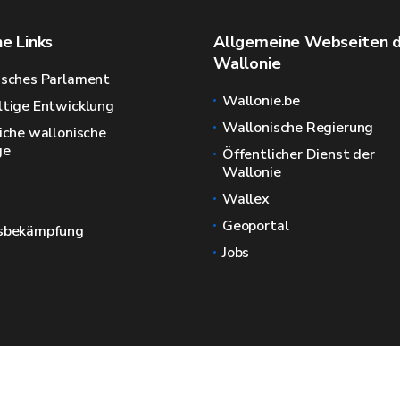
he Links
Allgemeine Webseiten 
Wallonie
isches Parlament
Wallonie.be
tige Entwicklung
Wallonische Regierung
iche wallonische
ge
Öffentlicher Dienst der
Wallonie
Wallex
Geoportal
sbekämpfung
Jobs
llonia
🍪
Sitemap
Impressum
Da