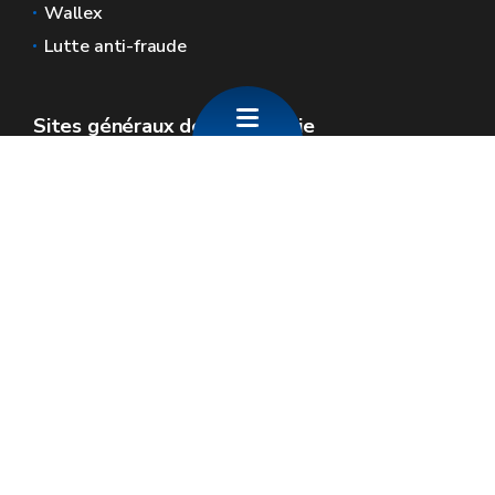
Wallex
Lutte anti-fraude
Sites généraux de la Wallonie
Wallonie.be
Gouvernement wallon
Service public de Wallonie
Wallex
Géoportail
Jobs
Nous contacter
SPW Economie