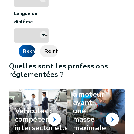
Langue du
diplôme
Rechercher
Réinitialiser
Quelles sont les professions
réglementées ?
Véhicules
à moteur
ayant
Véhicules :
une
compétences
masse
intersectorielles
maximale