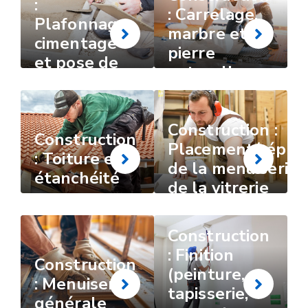
:
: Carrelage,
Plafonnage,
marbre et
cimentage
pierre
et pose de
naturelle
chapes
Construction :
Construction
Placement/répara
: Toiture et
de la menuiserie 
étanchéité
de la vitrerie
Construction
: Finition
Construction
(peinture,
: Menuiserie
tapisserie,
générale