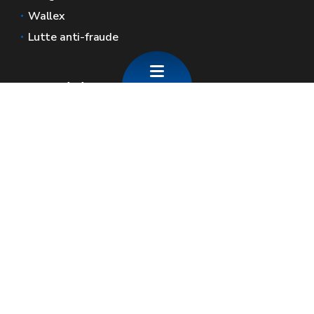
Wallex
Lutte anti-fraude
Sites généraux de la Wallonie
Wallonie.be
Gouvernement wallon
Service public de Wallonie
Wallex
Géoportail
Jobs
Nous contacter
SPW Economie