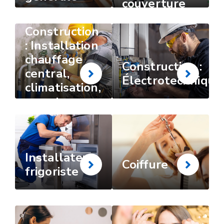
couverture
souple)
Construction
: Installation
chauffage
Construction :
central,
Électrotechnique
climatisation,
gaz et
sanitaire
Installateur
Coiffure
frigoriste