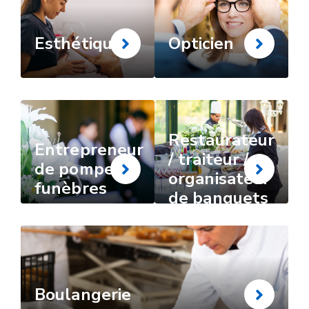
Esthétique
Opticien
Restaurateur
Entrepreneur
/ traiteur /
de pompes
organisateur
funèbres
de banquets
Boulangerie